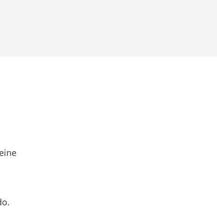
eine
do.