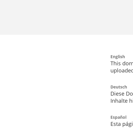
English
This dom
uploaded
Deutsch
Diese Do
Inhalte h
Español
Esta pág