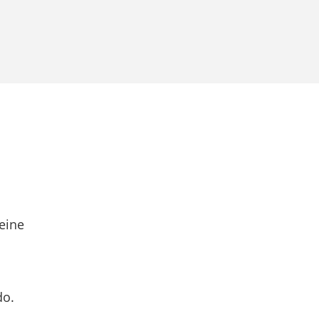
eine
do.