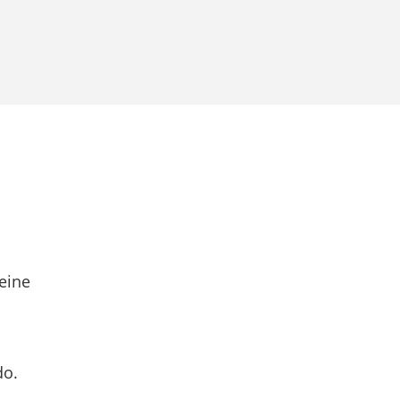
eine
do.