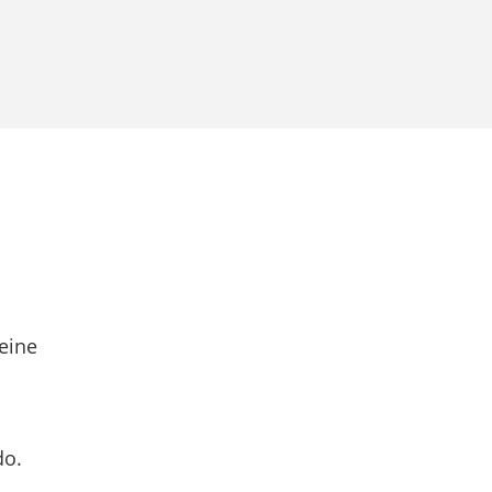
eine
do.