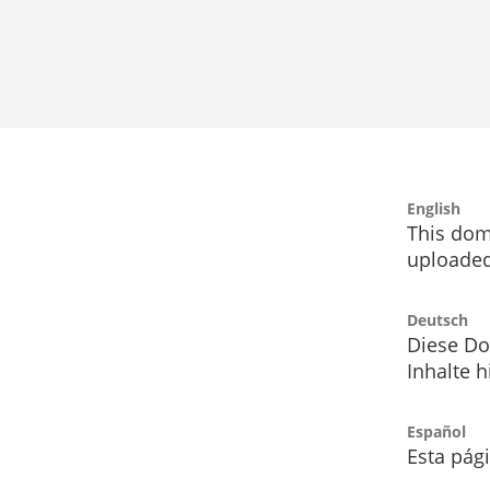
English
This dom
uploaded
Deutsch
Diese Do
Inhalte h
Español
Esta pág