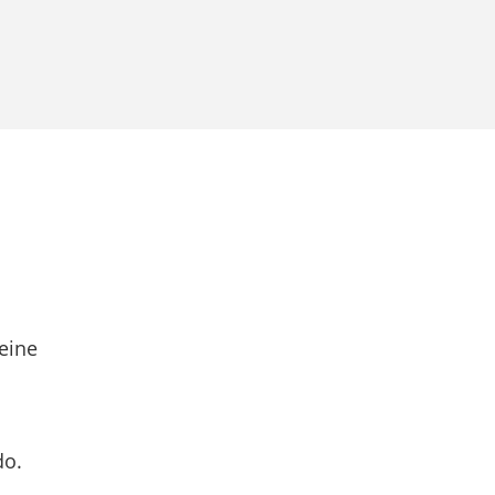
eine
do.